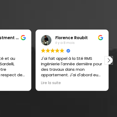
t LLC
Florence Roubit
il y a 8 mois
i
J'ai fait appel à la Sté RMS
Une entr
Ingénierie l'année dernière pour
Un gran
des travaux dans mon
son prof
 de
appartement. J'ai d'abord eu
res.
un très bon contact avec Mr
Lire la suite
que
Sardelli qui a été d'une très
grande écoute et de très bons
conseils. J'ai senti de suite
quelqu'un de très professionnel,
iat
sérieux et très clair. J'ai pu lui
poser toutes les questions qui