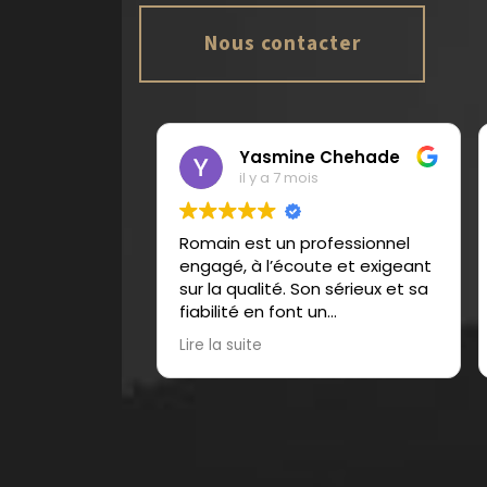
Nous contacter
Yasmine Chehade
il y a 7 mois
Romain est un professionnel
Romain
engagé, à l’écoute et exigeant
notre pr
sur la qualité. Son sérieux et sa
disponib
fiabilité en font un
à faire
collaborateur de confiance.
Lire la suite