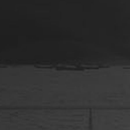
me souciaient et ses reponses
m'ont rassurée. J'ai donc tout
naturellement opté pour
l'artisan qu'il me conseillait et
j'en suis ravie.
Vraiment très contente. Merci.