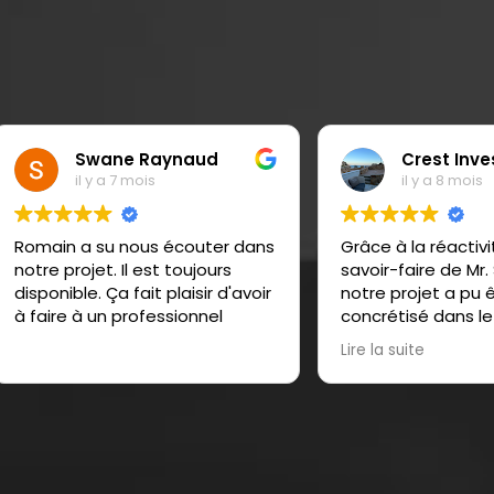
Swane Raynaud
Crest Investmen
il y a 7 mois
il y a 8 mois
 a su nous écouter dans
Grâce à la réactivité et au
ojet. Il est toujours
savoir-faire de Mr. Sardelli,
le. Ça fait plaisir d'avoir
notre projet a pu être
 à un professionnel
concrétisé dans le respect
nos engagements calendai
Lire la suite
L’accompagnement techni
de RMS a été irréprochable.
C’est avec une entière
confiance que nous
poursuivrons notre partenar
avec eux. Merci à toute